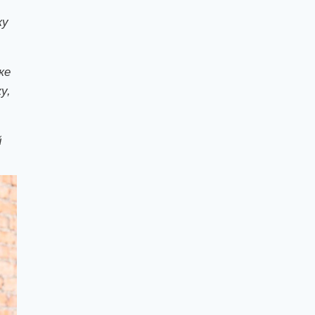
ку
ке
у,
й