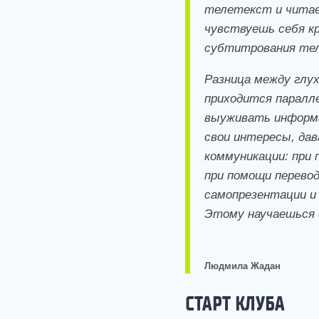
телетекст и читае
чувствуешь себя к
субтитрования тел
Разница между глу
приходится паралл
выуживать информа
свои интересы, да
коммуникации: при 
при помощи перево
самопрезентации и 
Этому научаешься с
Людмила Жадан
СТАРТ КЛУБА