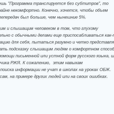
шь ”Программа транслируется без субтитров”, то
райне некомфортно. Конечно, хочется, чтобы объем
епередач был больше, чем нынешние 5%.
хим и слышащим человеком в том, что глухому
ельно с обычными делами еще приспосабливаться как-
цию для себя, пытаться разумно и четко представл
вать подсказку слышащим людям о комфортном спосо
помощи письменной или устной форм русского языка, и
дчика РЖЯ. К сожалению, этим навыкам
поиска информации не учат в школах на уроках ОБЖ.
ам, на примере других людей или на своих ошибках.