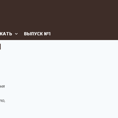
ЖАТЬ
ВЫПУСК №1
ПОИСК
Й
дня
то,