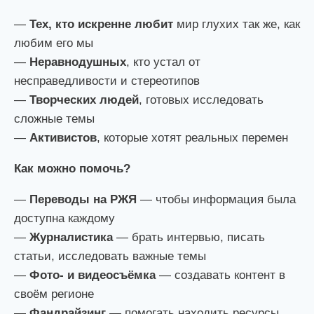
—
Тех, кто искренне любит
мир глухих так же, как
любим его мы
—
Неравнодушных
, кто устал от
несправедливости и стереотипов
—
Творческих людей
, готовых исследовать
сложные темы
—
Активистов
, которые хотят реальных перемен
Как можно помочь?
—
Переводы на РЖЯ
— чтобы информация была
доступна каждому
—
Журналистика
— брать интервью, писать
статьи, исследовать важные темы
—
Фото- и видеосъёмка
— создавать контент в
своём регионе
—
Фандрайзинг
— помогать находить ресурсы