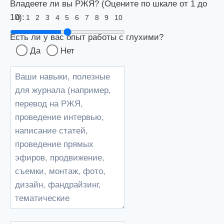
Владеете ли вы РЖЯ? (Оцените по шкале от 1 до
10):
0
1
2
3
4
5
6
7
8
9
10
Есть ли у вас опыт работы с глухими?
Да
Нет